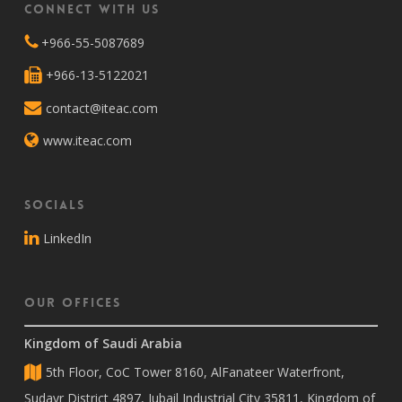
Connect with Us
+966-55-5087689
+966-13-5122021
contact@iteac.com
www.iteac.com
Socials
LinkedIn
Our Offices
Kingdom of Saudi Arabia
5th Floor, CoC Tower 8160, AlFanateer Waterfront,
Sudayr District 4897, Jubail Industrial City 35811, Kingdom of