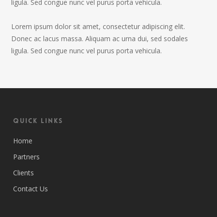
ligula. Sed congue nunc vel purus porta vehicula.
Lorem ipsum dolor sit amet, consectetur adipiscing elit.
Donec ac lacus massa. Aliquam ac urna dui, sed sodales
ligula. Sed congue nunc vel purus porta vehicula.
Quick Links
Home
Partners
Clients
Contact Us